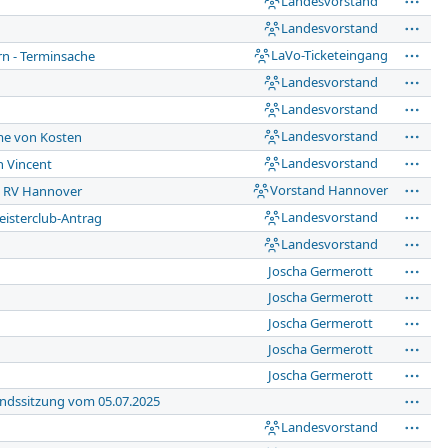
Landesvorstand
Landesvorstand
LaVo-Ticketeingang
rn - Terminsache
Landesvorstand
Landesvorstand
Landesvorstand
me von Kosten
Landesvorstand
 Vincent
Vorstand Hannover
l RV Hannover
Landesvorstand
isterclub-Antrag
Landesvorstand
Joscha Germerott
Joscha Germerott
Joscha Germerott
Joscha Germerott
Joscha Germerott
ndssitzung vom 05.07.2025
Landesvorstand