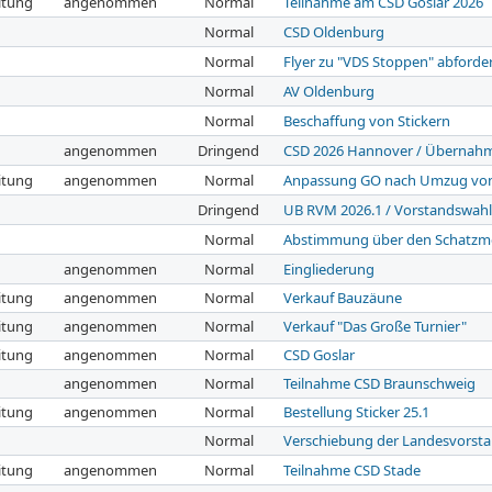
itung
angenommen
Normal
Teilnahme am CSD Goslar 2026
Normal
CSD Oldenburg
Normal
Flyer zu "VDS Stoppen" abforde
Normal
AV Oldenburg
Normal
Beschaffung von Stickern
angenommen
Dringend
CSD 2026 Hannover / Übernah
itung
angenommen
Normal
Anpassung GO nach Umzug von
Dringend
UB RVM 2026.1 / Vorstandswah
Normal
Abstimmung über den Schatzme
angenommen
Normal
Eingliederung
itung
angenommen
Normal
Verkauf Bauzäune
itung
angenommen
Normal
Verkauf "Das Große Turnier"
itung
angenommen
Normal
CSD Goslar
angenommen
Normal
Teilnahme CSD Braunschweig
itung
angenommen
Normal
Bestellung Sticker 25.1
Normal
Verschiebung der Landesvorsta
itung
angenommen
Normal
Teilnahme CSD Stade