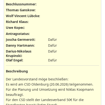
Beschlussnummer
:
Thomas Ganskow
:
Wolf Vincent Lübcke
:
Richard Klaus
:
Uwe Kopec
:
Antragsstatus
:
Joscha Germerott
:
Dafür
Danny Hartmann
:
Dafür
Darius-Nikolaus
Dafür
Krupinski
:
Olaf Engel
:
Dafür
Beschreibung
Der Landesvorstand möge beschließen:
Es wird am CSD Oldenburg (20.06.2026) teilgenommen.
Für die Planung und Umsetzung wird Niklas Koopmann
beauftragt.
Für den CSD stellt der Landesverband 50€ für die
Standkosten bereit (3x6m Stand).