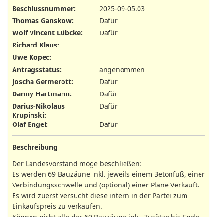
Beschlussnummer
:
2025-09-05.03
Thomas Ganskow
:
Dafür
Wolf Vincent Lübcke
:
Dafür
Richard Klaus
:
Uwe Kopec
:
Antragsstatus
:
angenommen
Joscha Germerott
:
Dafür
Danny Hartmann
:
Dafür
Darius-Nikolaus
Dafür
Krupinski
:
Olaf Engel
:
Dafür
Beschreibung
Der Landesvorstand möge beschließen:
Es werden 69 Bauzäune inkl. jeweils einem Betonfuß, einer
Verbindungsschwelle und (optional) einer Plane Verkauft.
Es wird zuerst versucht diese intern in der Partei zum
Einkaufspreis zu verkaufen.
Können nicht alle der 69 Bauzäune inkl. Zusätze bis Ende