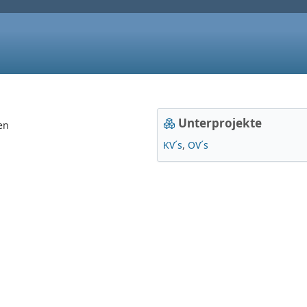
Unterprojekte
en
KV´s
OV´s