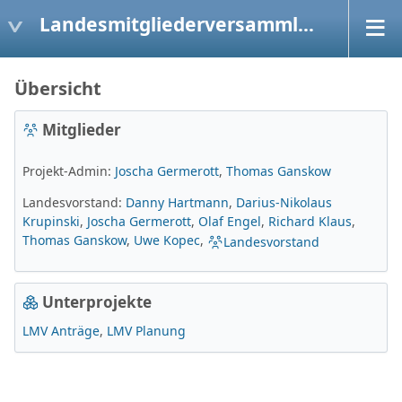
Landesmitgliederversammlung
Übersicht
Mitglieder
Projekt-Admin:
Joscha Germerott
,
Thomas Ganskow
Landesvorstand:
Danny Hartmann
,
Darius-Nikolaus
Krupinski
,
Joscha Germerott
,
Olaf Engel
,
Richard Klaus
,
Thomas Ganskow
,
Uwe Kopec
,
Landesvorstand
Unterprojekte
LMV Anträge
LMV Planung