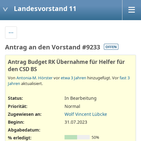
Landesvorstand 11
Antrag an den Vorstand #9233
OFFEN
Antrag Budget RK Übernahme für Helfer für
den CSD BS
Von
Antonia-M. Hörster
vor
etwa 3 Jahren
hinzugefügt. Vor
fast 3
Jahren
aktualisiert.
Status:
In Bearbeitung
Priorität:
Normal
Zugewiesen an:
Wolf Vincent Lübcke
Beginn:
31.07.2023
Abgabedatum:
% erledigt:
50%