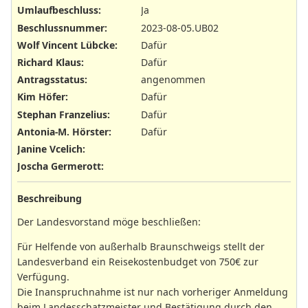
Umlaufbeschluss
:
Ja
Beschlussnummer
:
2023-08-05.UB02
Wolf Vincent Lübcke
:
Dafür
Richard Klaus
:
Dafür
Antragsstatus
:
angenommen
Kim Höfer
:
Dafür
Stephan Franzelius
:
Dafür
Antonia-M. Hörster
:
Dafür
Janine Vcelich
:
Joscha Germerott
:
Beschreibung
Der Landesvorstand möge beschließen:
Für Helfende von außerhalb Braunschweigs stellt der
Landesverband ein Reisekostenbudget von 750€ zur
Verfügung.
Die Inanspruchnahme ist nur nach vorheriger Anmeldung
beim Landesschatzmeister und Bestätigung durch den