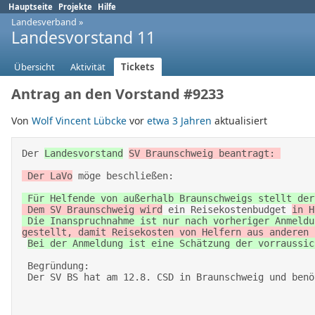
Hauptseite
Projekte
Hilfe
Landesverband
»
Landesvorstand 11
Übersicht
Aktivität
Tickets
Antrag an den Vorstand #9233
Von
Wolf Vincent Lübcke
vor
etwa 3 Jahren
aktualisiert
Der 
Landesvorstand
SV Braunschweig beantragt: 

 Der LaVo
 möge beschließen: 
 Für Helfende von außerhalb Braunschweigs stellt de
 Dem SV Braunschweig wird
 ein Reisekostenbudget 
in H
 Die Inanspruchnahme ist nur nach vorheriger Anmeld
gestellt, damit Reisekosten von Helfern aus anderen 
Bei der Anmeldung ist eine Schätzung der vorraussic
 Begründung:  

 Der SV BS hat am 12.8. CSD in Braunschweig und ben