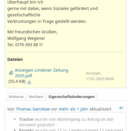
Überhaupt bin ich
gerne mit dabei, wenn Soziales gefördert und
gesellschaftliche
Verkrustungen in Frage gestellt werden.
Mit freundlichen Grüßen,
Wolfgang Wegener
Tel. 0179-393 88 11
Dateien
Anzeigen Lindener Zeitung
Anonym,
2025.pdf
17.01.2025 08:00
(55,4 KB)
Historie
Notizen
Eigenschaftsänderungen
#1
Von
Thomas Ganskow
vor
mehr als 1 Jahr
aktualisiert
Tracker
wurde von
Maileingang
zu
Antrag an den
Vorstand
geändert
Projekt
wurde von
12
zu
Landesvorstand 12
geändert