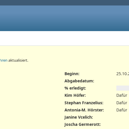
ahren
aktualisiert.
Beginn:
25.10.
Abgabedatum:
% erledigt:
Kim Höfer
:
Dafür
Stephan Franzelius
:
Dafür
Antonia-M. Hörster
:
Dafür
Janine Vcelich
:
Joscha Germerott
: