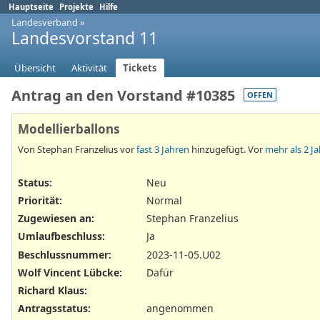
Hauptseite
Projekte
Hilfe
Landesverband
»
Landesvorstand 11
Übersicht
Aktivität
Tickets
Antrag an den Vorstand #10385
OFFEN
Modellierballons
Von Stephan Franzelius vor
fast 3 Jahren
hinzugefügt. Vor
mehr als 2 J
Status:
Neu
Priorität:
Normal
Zugewiesen an:
Stephan Franzelius
Umlaufbeschluss
:
Ja
Beschlussnummer
:
2023-11-05.U02
Wolf Vincent Lübcke
:
Dafür
Richard Klaus
:
Antragsstatus
:
angenommen