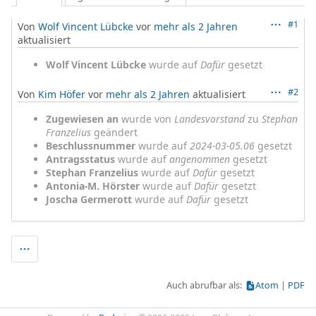
#1
Von
Wolf Vincent Lübcke
vor
mehr als 2 Jahren
aktualisiert
Wolf Vincent Lübcke
wurde auf
Dafür
gesetzt
#2
Von
Kim Höfer
vor
mehr als 2 Jahren
aktualisiert
Zugewiesen an
wurde von
Landesvorstand
zu
Stephan
Franzelius
geändert
Beschlussnummer
wurde auf
2024-03-05.06
gesetzt
Antragsstatus
wurde auf
angenommen
gesetzt
Stephan Franzelius
wurde auf
Dafür
gesetzt
Antonia-M. Hörster
wurde auf
Dafür
gesetzt
Joscha Germerott
wurde auf
Dafür
gesetzt
Auch abrufbar als:
Atom
PDF